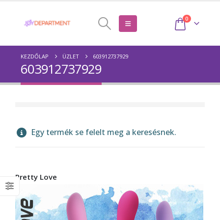
0
KEZDŐLAP
ÜZLET
603912737929
603912737929
Egy termék se felelt meg a keresésnek.
Pretty Love