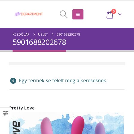
0
KEZDŐLAP
ÜZLET
5901688202678
5901688202678
Egy termék se felelt meg a keresésnek.
Pretty Love